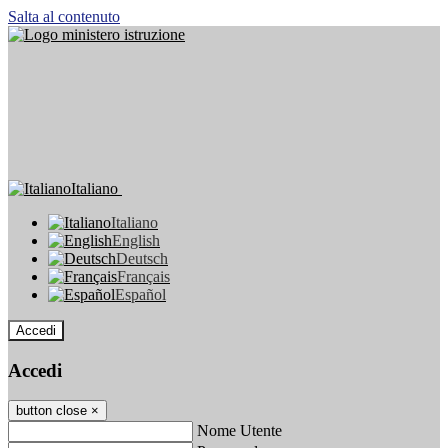
Salta al contenuto
Italiano
Italiano
English
Deutsch
Français
Español
Accedi
Accedi
button close
×
Nome Utente