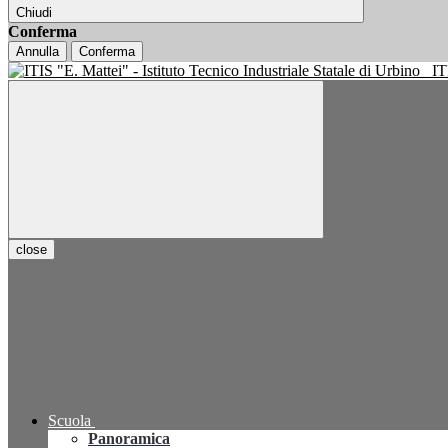
Chiudi
Conferma
Annulla
Conferma
IT
close
Scuola
Panoramica