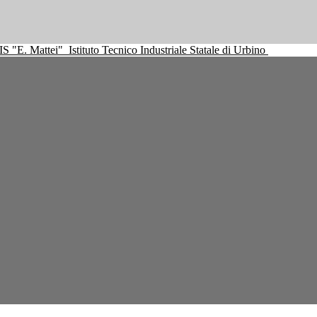
IS "E. Mattei"
Istituto Tecnico Industriale Statale di Urbino