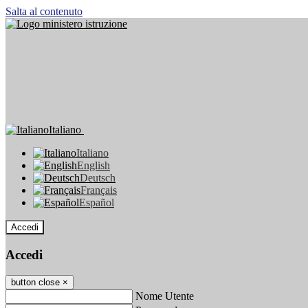
Salta al contenuto
Italiano
Italiano
English
Deutsch
Français
Español
Accedi
Accedi
button close
×
Nome Utente