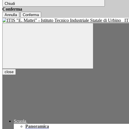
Chiudi
Conferma
Annulla
Conferma
IT
close
Scuola
Panoramica