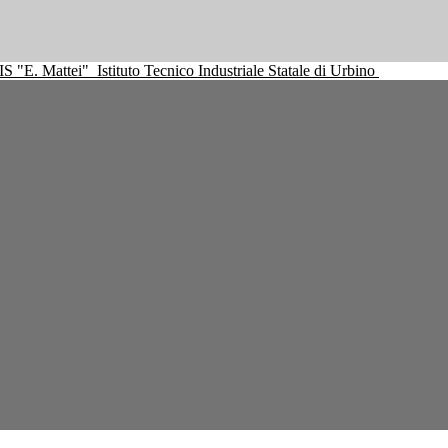
IS "E. Mattei"
Istituto Tecnico Industriale Statale di Urbino