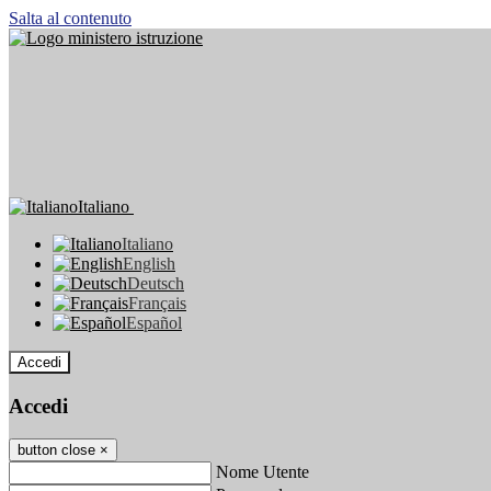
Salta al contenuto
Italiano
Italiano
English
Deutsch
Français
Español
Accedi
Accedi
button close
×
Nome Utente