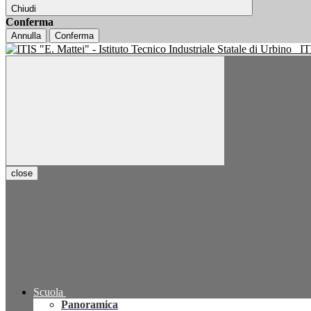
Chiudi
Conferma
Annulla
Conferma
IT
close
Scuola
Panoramica