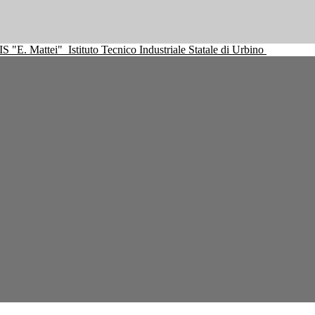
IS "E. Mattei"
Istituto Tecnico Industriale Statale di Urbino