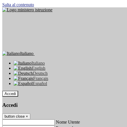
Salta al contenuto
Italiano
Italiano
English
Deutsch
Français
Español
Accedi
Accedi
button close
×
Nome Utente