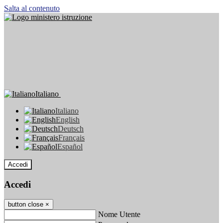
Salta al contenuto
Italiano
Italiano
English
Deutsch
Français
Español
Accedi
Accedi
button close
×
Nome Utente