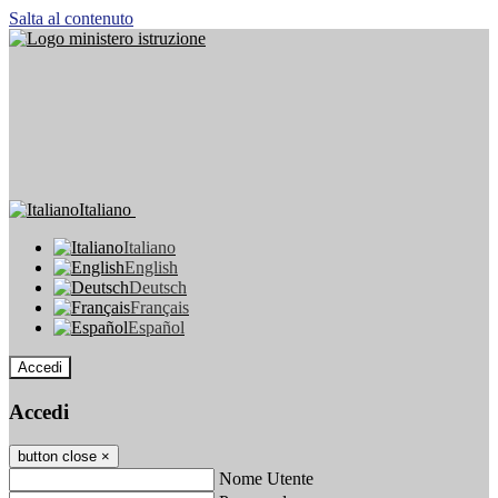
Salta al contenuto
Italiano
Italiano
English
Deutsch
Français
Español
Accedi
Accedi
button close
×
Nome Utente