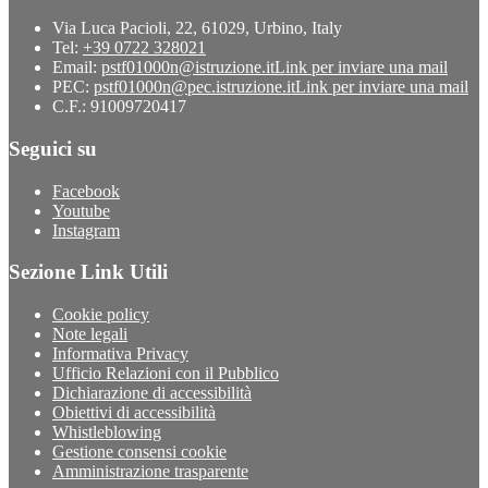
Via Luca Pacioli, 22, 61029, Urbino, Italy
Tel:
+39 0722 328021
Email:
pstf01000n@istruzione.it
Link per inviare una mail
PEC:
pstf01000n@pec.istruzione.it
Link per inviare una mail
C.F.: 91009720417
Seguici su
Facebook
Youtube
Instagram
Sezione Link Utili
Cookie policy
Note legali
Informativa Privacy
Ufficio Relazioni con il Pubblico
Dichiarazione di accessibilità
Obiettivi di accessibilità
Whistleblowing
Gestione consensi cookie
Amministrazione trasparente