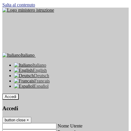
Salta al contenuto
Italiano
Italiano
English
Deutsch
Français
Español
Accedi
Accedi
button close
×
Nome Utente