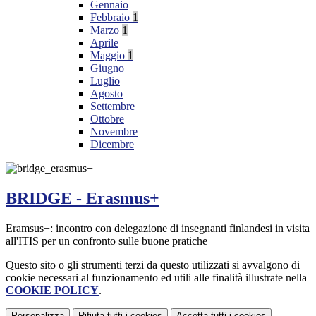
Gennaio
Febbraio
1
Marzo
1
Aprile
Maggio
1
Giugno
Luglio
Agosto
Settembre
Ottobre
Novembre
Dicembre
BRIDGE - Erasmus+
Eramsus+: incontro con delegazione di insegnanti finlandesi in visita
all'ITIS per un confronto sulle buone pratiche
Questo sito o gli strumenti terzi da questo utilizzati si avvalgono di
cookie necessari al funzionamento ed utili alle finalità illustrate nella
COOKIE POLICY
.
Personalizza
Rifiuta tutti
i cookies
Accetta tutti
i cookies