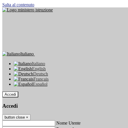
Salta al contenuto
Italiano
Italiano
English
Deutsch
Français
Español
Accedi
Accedi
button close
×
Nome Utente