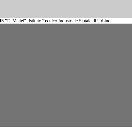
IS "E. Mattei"
Istituto Tecnico Industriale Statale di Urbino