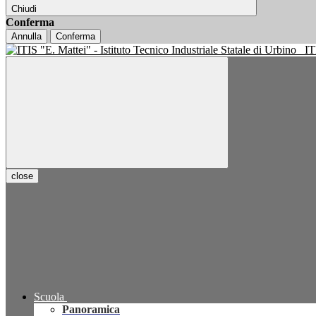
Chiudi
Conferma
Annulla
Conferma
IT
close
Scuola
Panoramica