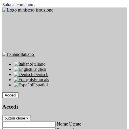
Salta al contenuto
Italiano
Italiano
English
Deutsch
Français
Español
Accedi
Accedi
button close
×
Nome Utente