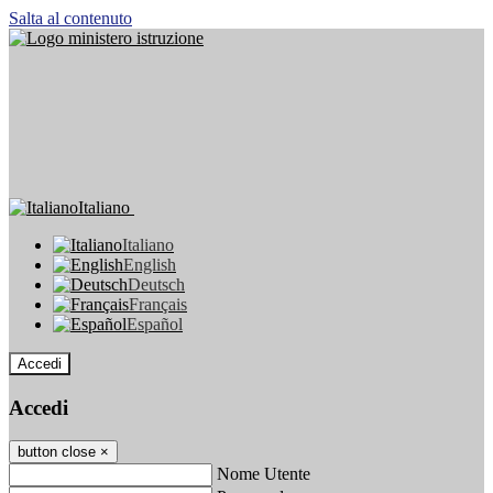
Salta al contenuto
Italiano
Italiano
English
Deutsch
Français
Español
Accedi
Accedi
button close
×
Nome Utente