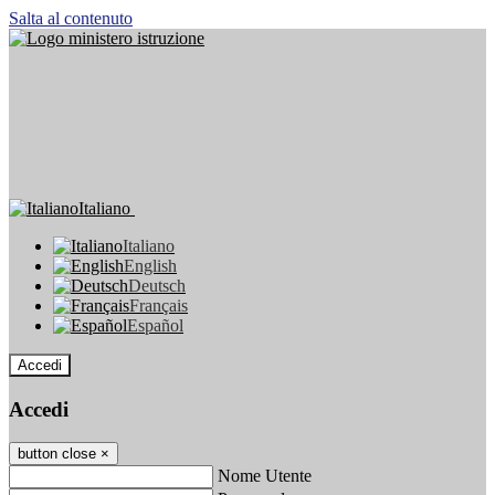
Salta al contenuto
Italiano
Italiano
English
Deutsch
Français
Español
Accedi
Accedi
button close
×
Nome Utente