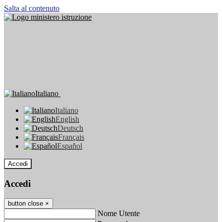
Salta al contenuto
Italiano
Italiano
English
Deutsch
Français
Español
Accedi
Accedi
button close
×
Nome Utente