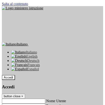
Salta al contenuto
Italiano
Italiano
English
Deutsch
Français
Español
Accedi
Accedi
button close
×
Nome Utente