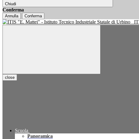
Chiudi
Conferma
Annulla
Conferma
IT
close
Scuola
Panoramica