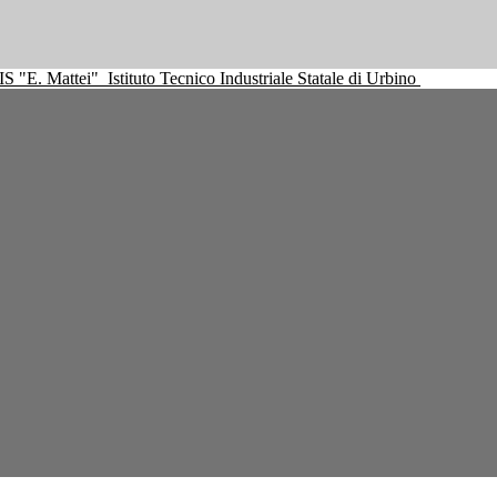
IS "E. Mattei"
Istituto Tecnico Industriale Statale di Urbino