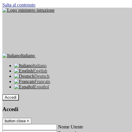
Salta al contenuto
Italiano
Italiano
English
Deutsch
Français
Español
Accedi
Accedi
button close
×
Nome Utente