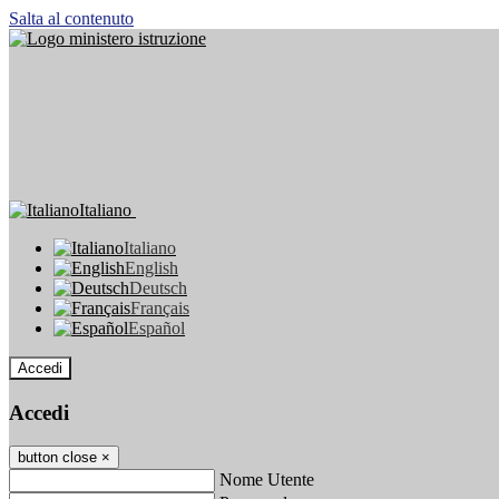
Salta al contenuto
Italiano
Italiano
English
Deutsch
Français
Español
Accedi
Accedi
button close
×
Nome Utente