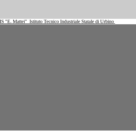
IS "E. Mattei"
Istituto Tecnico Industriale Statale di Urbino