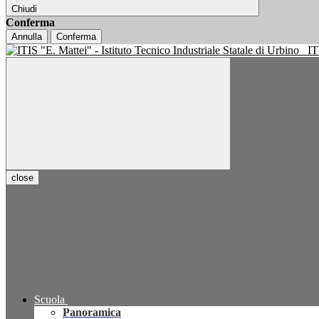
Chiudi
Conferma
Annulla
Conferma
IT
close
Scuola
Panoramica