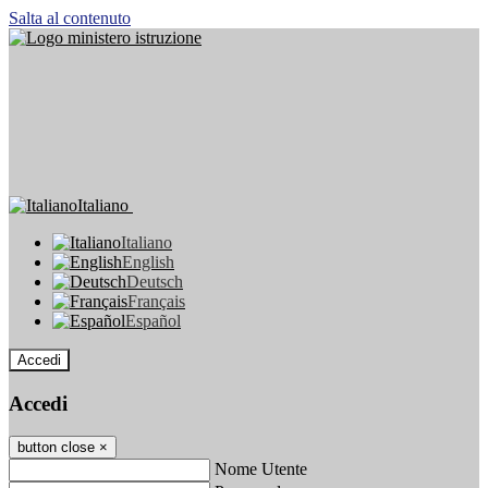
Salta al contenuto
Italiano
Italiano
English
Deutsch
Français
Español
Accedi
Accedi
button close
×
Nome Utente