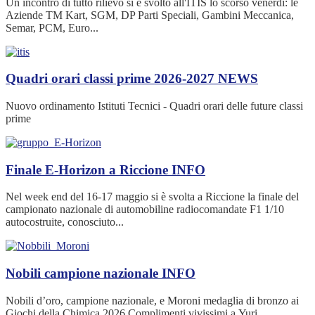
Un incontro di tutto rilievo si è svolto all'ITIS lo scorso venerdì: le
Aziende TM Kart, SGM, DP Parti Speciali, Gambini Meccanica,
Semar, PCM, Euro...
Quadri orari classi prime 2026-2027
NEWS
Nuovo ordinamento Istituti Tecnici - Quadri orari delle future classi
prime
Finale E-Horizon a Riccione
INFO
Nel week end del 16-17 maggio si è svolta a Riccione la finale del
campionato nazionale di automobiline radiocomandate F1 1/10
autocostruite, conosciuto...
Nobili campione nazionale
INFO
Nobili d’oro, campione nazionale, e Moroni medaglia di bronzo ai
Giochi della Chimica 2026 Complimenti vivissimi a Yuri