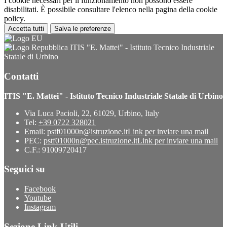
I cookie necessari per il funzionamento non possono essere
disabilitati. È possibile consultare l'elenco nella pagina della cookie
policy.
Accetta tutti
Salva le preferenze
ITIS "E. Mattei" - Istituto Tecnico Industriale
Statale di Urbino
Contatti
ITIS "E. Mattei" - Istituto Tecnico Industriale Statale di Urbino
Via Luca Pacioli, 22, 61029, Urbino, Italy
Tel:
+39 0722 328021
Email:
pstf01000n@istruzione.it
Link per inviare una mail
PEC:
pstf01000n@pec.istruzione.it
Link per inviare una mail
C.F.: 91009720417
Seguici su
Facebook
Youtube
Instagram
Sezione Link Utili