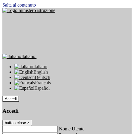
Salta al contenuto
Italiano
Italiano
English
Deutsch
Français
Español
Accedi
Accedi
button close
×
Nome Utente