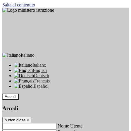
Salta al contenuto
Italiano
Italiano
English
Deutsch
Français
Español
Accedi
Accedi
button close
×
Nome Utente