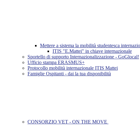
Mettere a sistema la mobilità studentesca inter
ITIS "E.Mattei" in chiave internazionale
Sportello di supporto Internazionalizzazione - GoGlocal!
Ufficio stampa ERASMUS+
Protocollo mobilità internazionale ITIS Mattei
Famiglie Ospitanti - dai la tua disponibilità
CONSORZIO VET - ON THE MOVE