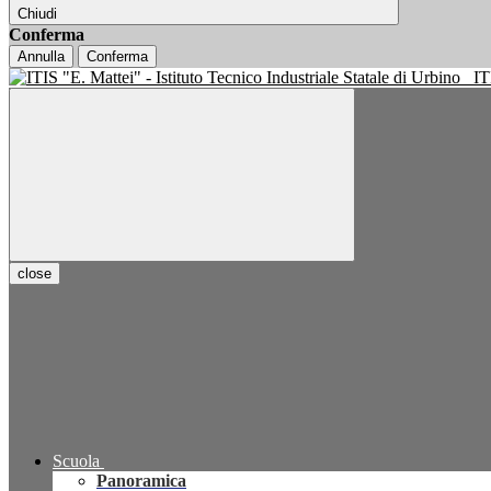
Chiudi
Conferma
Annulla
Conferma
IT
close
Scuola
Panoramica