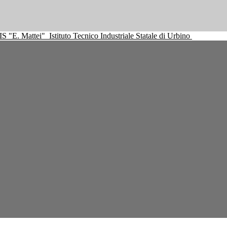
IS "E. Mattei"
Istituto Tecnico Industriale Statale di Urbino