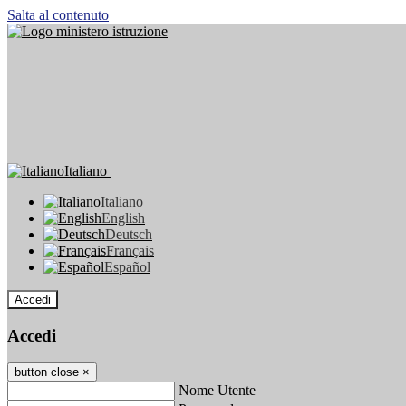
Salta al contenuto
Italiano
Italiano
English
Deutsch
Français
Español
Accedi
Accedi
button close
×
Nome Utente