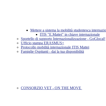
Mettere a sistema la mobilità studentesca inter
ITIS "E.Mattei" in chiave internazionale
Sportello di supporto Internazionalizzazione - GoGlocal!
Ufficio stampa ERASMUS+
Protocollo mobilità internazionale ITIS Mattei
Famiglie Ospitanti - dai la tua disponibilità
CONSORZIO VET - ON THE MOVE