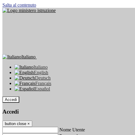
Salta al contenuto
Italiano
Italiano
English
Deutsch
Français
Español
Accedi
Accedi
button close
×
Nome Utente