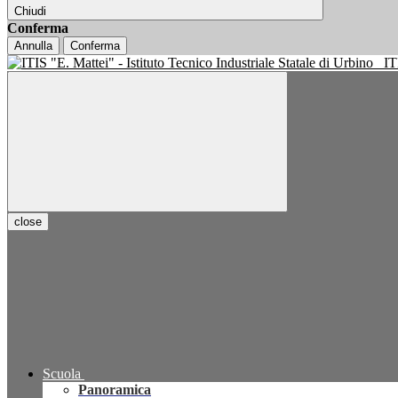
Chiudi
Conferma
Annulla
Conferma
IT
close
Scuola
Panoramica