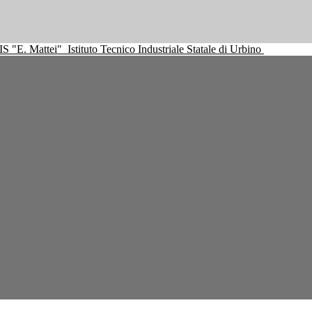
IS "E. Mattei"
Istituto Tecnico Industriale Statale di Urbino