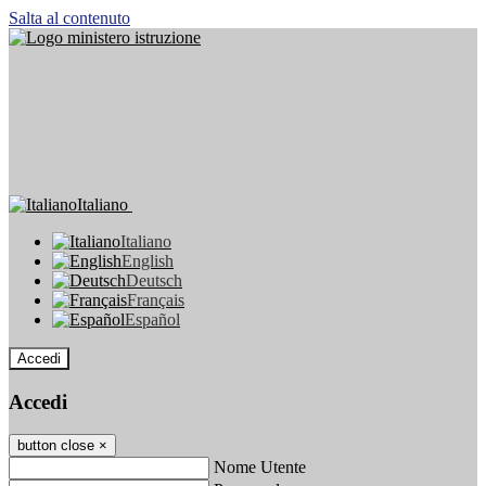
Salta al contenuto
Italiano
Italiano
English
Deutsch
Français
Español
Accedi
Accedi
button close
×
Nome Utente