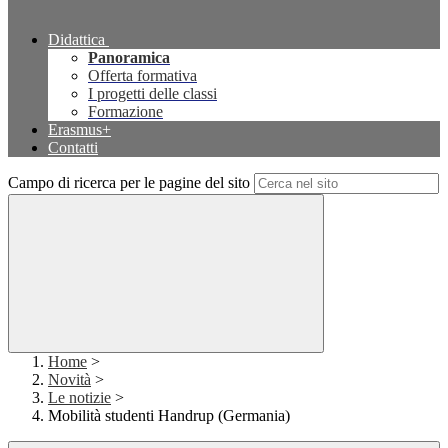
Didattica
Panoramica
Offerta formativa
I progetti delle classi
Formazione
Erasmus+
Contatti
Campo di ricerca per le pagine del sito
Home
>
Novità
>
Le notizie
>
Mobilità studenti Handrup (Germania)