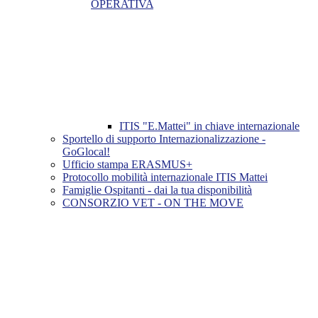
OPERATIVA
ITIS "E.Mattei" in chiave internazionale
Sportello di supporto Internazionalizzazione -
GoGlocal!
Ufficio stampa ERASMUS+
Protocollo mobilità internazionale ITIS Mattei
Famiglie Ospitanti - dai la tua disponibilità
CONSORZIO VET - ON THE MOVE