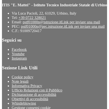
ITIS "E. Mattei" - Istituto Tecnico Industriale Statale di Urbino
Via Luca Pacioli, 22, 61029, Urbino, Italy
Tel:
+39 0722 328021
Email:
pstf01000n@istruzione.it
Link per inviare una mail
PEC:
pstf01000n@pec.istruzione.it
Link per inviare una mail
C.F.: 91009720417
Seguici su
Facebook
Youtube
Instagram
Sezione Link Utili
Cookie policy
Note legali
Informativa Privacy
Ufficio Relazioni con il Pubblico
Dichiarazione di accessibilità
Obiettivi di accessibilità
Whistleblowing
Gestione consensi cookie