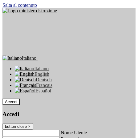
Salta al contenuto
Italiano
Italiano
English
Deutsch
Français
Español
Accedi
Accedi
button close
×
Nome Utente