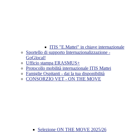
ITIS "E.Mattei" in chiave internazionale
Sportello di supporto Internazionalizzazione -
GoGlocal!
Ufficio stampa ERASMUS+
Protocollo mobilità internazionale ITIS Mattei
Famiglie Ospitanti - dai la tua disponibilità
CONSORZIO VET - ON THE MOVE
Selezione ON THE MOVE 2025/26