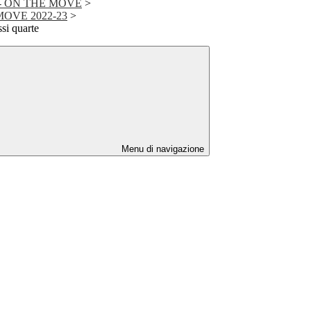
- ON THE MOVE
>
 MOVE 2022-23
>
i quarte
Menu di navigazione