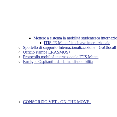
Mettere a sistema la mobilità studentesca inter
ITIS "E.Mattei" in chiave internazionale
Sportello di supporto Internazionalizzazione - GoGlocal!
Ufficio stampa ERASMUS+
Protocollo mobilità internazionale ITIS Mattei
Famiglie Ospitanti - dai la tua disponibilità
CONSORZIO VET - ON THE MOVE