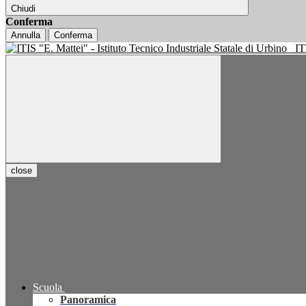
Chiudi
Conferma
Annulla
Conferma
IT
close
Scuola
Panoramica