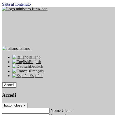
Salta al contenuto
Italiano
Italiano
English
Deutsch
Français
Español
Accedi
Accedi
button close
×
Nome Utente