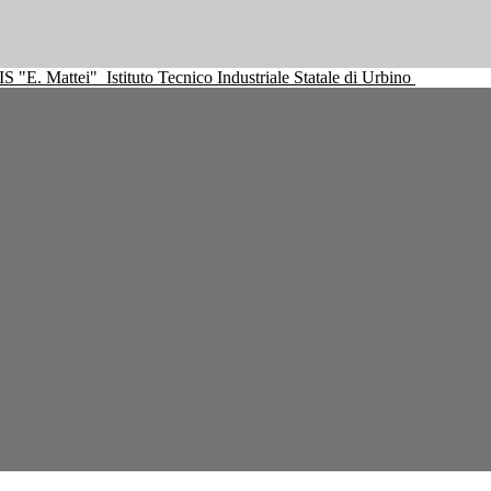
IS "E. Mattei"
Istituto Tecnico Industriale Statale di Urbino