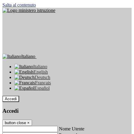
Salta al contenuto
Italiano
Italiano
English
Deutsch
Français
Español
Accedi
Accedi
button close
×
Nome Utente