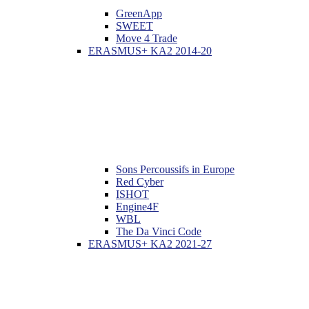
GreenApp
SWEET
Move 4 Trade
ERASMUS+ KA2 2014-20
Sons Percoussifs in Europe
Red Cyber
ISHOT
Engine4F
WBL
The Da Vinci Code
ERASMUS+ KA2 2021-27