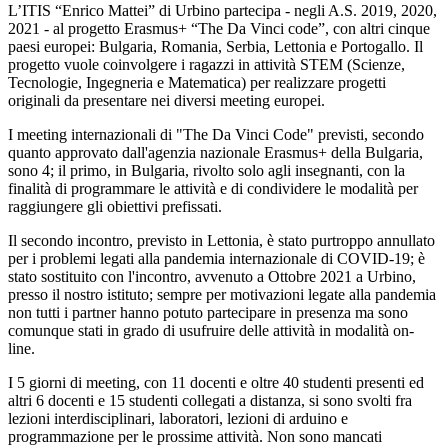
L’ITIS “Enrico Mattei” di Urbino partecipa - negli A.S. 2019, 2020,
2021 - al progetto Erasmus+ “The Da Vinci code”, con altri cinque
paesi europei: Bulgaria, Romania, Serbia, Lettonia e Portogallo. Il
progetto vuole coinvolgere i ragazzi in attività STEM (Scienze,
Tecnologie, Ingegneria e Matematica) per realizzare progetti
originali da presentare nei diversi meeting europei.
I meeting internazionali di "The Da Vinci Code" previsti, secondo
quanto approvato dall'agenzia nazionale Erasmus+ della Bulgaria,
sono 4; il primo, in Bulgaria, rivolto solo agli insegnanti, con la
finalità di programmare le attività e di condividere le modalità per
raggiungere gli obiettivi prefissati.
Il secondo incontro, previsto in Lettonia, è stato purtroppo annullato
per i problemi legati alla pandemia internazionale di COVID-19; è
stato sostituito con l'incontro, avvenuto a Ottobre 2021 a Urbino,
presso il nostro istituto; sempre per motivazioni legate alla pandemia
non tutti i partner hanno potuto partecipare in presenza ma sono
comunque stati in grado di usufruire delle attività in modalità on-
line.
I 5 giorni di meeting, con 11 docenti e oltre 40 studenti presenti ed
altri 6 docenti e 15 studenti collegati a distanza, si sono svolti fra
lezioni interdisciplinari, laboratori, lezioni di arduino e
programmazione per le prossime attività. Non sono mancati