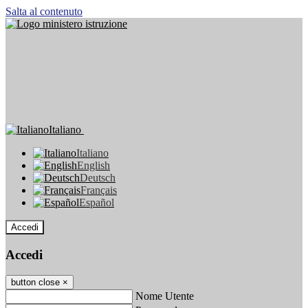
Salta al contenuto
Italiano
Italiano
English
Deutsch
Français
Español
Accedi
Accedi
button close
×
Nome Utente