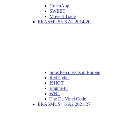
GreenApp
SWEET
Move 4 Trade
ERASMUS+ KA2 2014-20
Sons Percoussifs in Europe
Red Cyber
ISHOT
Engine4F
WBL
The Da Vinci Code
ERASMUS+ KA2 2021-27