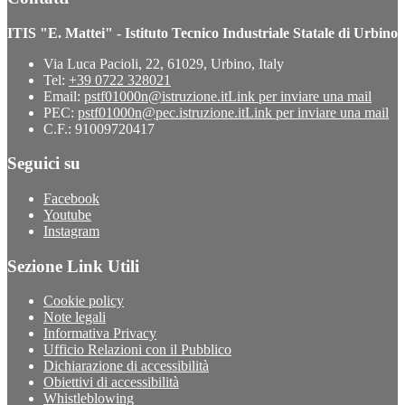
ITIS "E. Mattei" - Istituto Tecnico Industriale Statale di Urbino
Via Luca Pacioli, 22, 61029, Urbino, Italy
Tel:
+39 0722 328021
Email:
pstf01000n@istruzione.it
Link per inviare una mail
PEC:
pstf01000n@pec.istruzione.it
Link per inviare una mail
C.F.: 91009720417
Seguici su
Facebook
Youtube
Instagram
Sezione Link Utili
Cookie policy
Note legali
Informativa Privacy
Ufficio Relazioni con il Pubblico
Dichiarazione di accessibilità
Obiettivi di accessibilità
Whistleblowing