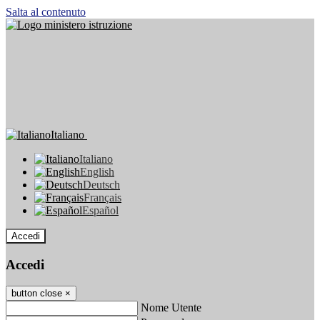
Salta al contenuto
Italiano
Italiano
English
Deutsch
Français
Español
Accedi
Accedi
button close
×
Nome Utente