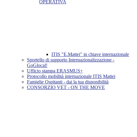
OPERATIVA
ITIS "E.Mattei" in chiave internazionale
Sportello di supporto Internazionalizzazione -
GoGlocal!
Ufficio stampa ERASMUS+
Protocollo mobilità internazionale ITIS Mattei
Famiglie Ospitanti - dai la tua disponibilità
CONSORZIO VET - ON THE MOVE