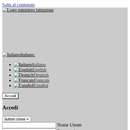
Salta al contenuto
Italiano
Italiano
English
Deutsch
Français
Español
Accedi
Accedi
button close
×
Nome Utente