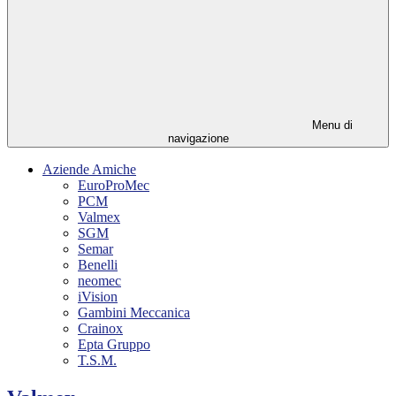
Menu di
navigazione
Aziende Amiche
EuroProMec
PCM
Valmex
SGM
Semar
Benelli
neomec
iVision
Gambini Meccanica
Crainox
Epta Gruppo
T.S.M.