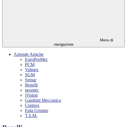
Menu di
navigazione
Aziende Amiche
EuroProMec
PCM
Valmex
SGM
Semar
Benelli
neomec
iVision
Gambini Meccanica
Crainox
Epta Gruppo
T.S.M.