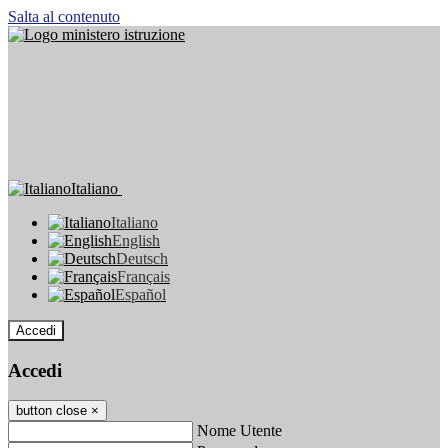
Salta al contenuto
Italiano
Italiano
English
Deutsch
Français
Español
Accedi
Accedi
button close
×
Nome Utente