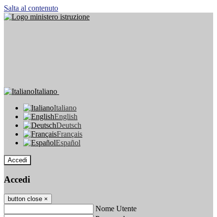
Salta al contenuto
Italiano
Italiano
English
Deutsch
Français
Español
Accedi
Accedi
button close
×
Nome Utente