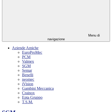
Menu di
navigazione
Aziende Amiche
EuroProMec
PCM
Valmex
SGM
Semar
Benelli
neomec
iVision
Gambini Meccanica
Crainox
Epta Gruppo
T.S.M.