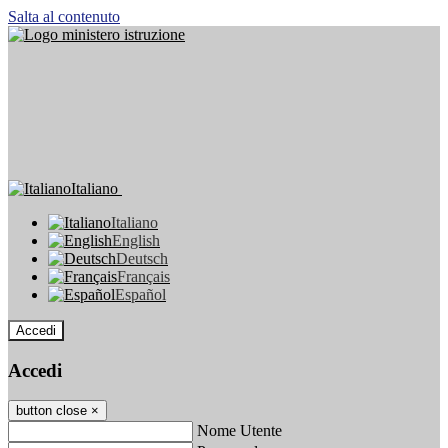
Salta al contenuto
Italiano
Italiano
English
Deutsch
Français
Español
Accedi
Accedi
button close
×
Nome Utente