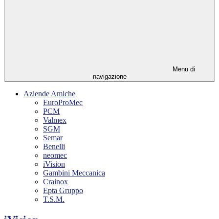
Menu di
navigazione
Aziende Amiche
EuroProMec
PCM
Valmex
SGM
Semar
Benelli
neomec
iVision
Gambini Meccanica
Crainox
Epta Gruppo
T.S.M.