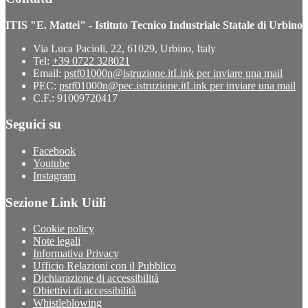
ITIS "E. Mattei" - Istituto Tecnico Industriale Statale di Urbino
Via Luca Pacioli, 22, 61029, Urbino, Italy
Tel:
+39 0722 328021
Email:
pstf01000n@istruzione.it
Link per inviare una mail
PEC:
pstf01000n@pec.istruzione.it
Link per inviare una mail
C.F.: 91009720417
Seguici su
Facebook
Youtube
Instagram
Sezione Link Utili
Cookie policy
Note legali
Informativa Privacy
Ufficio Relazioni con il Pubblico
Dichiarazione di accessibilità
Obiettivi di accessibilità
Whistleblowing