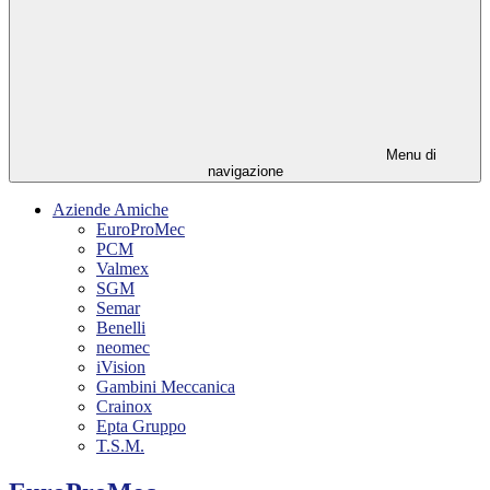
Menu di
navigazione
Aziende Amiche
EuroProMec
PCM
Valmex
SGM
Semar
Benelli
neomec
iVision
Gambini Meccanica
Crainox
Epta Gruppo
T.S.M.