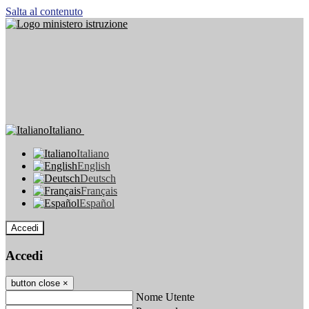
Salta al contenuto
Italiano
Italiano
English
Deutsch
Français
Español
Accedi
Accedi
button close
×
Nome Utente