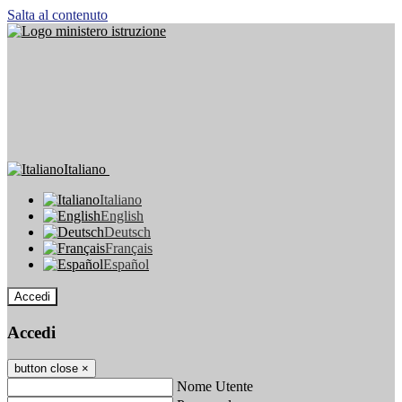
Salta al contenuto
Italiano
Italiano
English
Deutsch
Français
Español
Accedi
Accedi
button close
×
Nome Utente