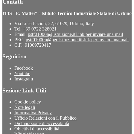
Contatti
ITIS "E. Mattei" - Istituto Tecnico Industriale Statale di Urbino
Via Luca Pacioli, 22, 61029, Urbino, Italy
Tel:
+39 0722 328021
Email:
pstf01000n@istruzione.it
Link per inviare una mail
PEC:
pstf01000n@pec.istruzione.it
Link per inviare una mail
C.F.: 91009720417
Seguici su
Facebook
Youtube
Instagram
Sezione Link Utili
Cookie policy
Note legali
Informativa Privacy
Ufficio Relazioni con il Pubblico
Dichiarazione di accessibilità
Obiettivi di accessibilità