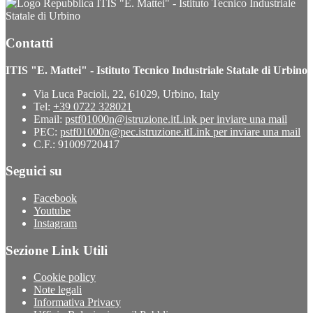
ITIS "E. Mattei" - Istituto Tecnico Industriale
Statale di Urbino
Contatti
ITIS "E. Mattei" - Istituto Tecnico Industriale Statale di Urbino
Via Luca Pacioli, 22, 61029, Urbino, Italy
Tel:
+39 0722 328021
Email:
pstf01000n@istruzione.it
Link per inviare una mail
PEC:
pstf01000n@pec.istruzione.it
Link per inviare una mail
C.F.: 91009720417
Seguici su
Facebook
Youtube
Instagram
Sezione Link Utili
Cookie policy
Note legali
Informativa Privacy