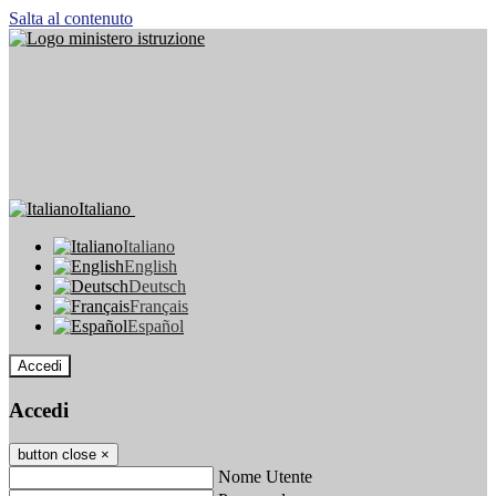
Salta al contenuto
Italiano
Italiano
English
Deutsch
Français
Español
Accedi
Accedi
button close
×
Nome Utente