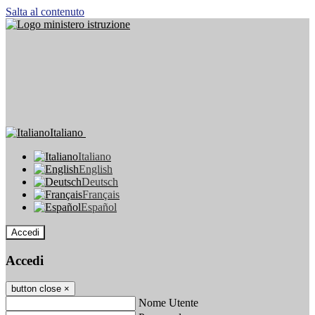
Salta al contenuto
Italiano
Italiano
English
Deutsch
Français
Español
Accedi
Accedi
button close
×
Nome Utente