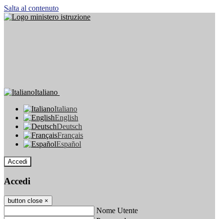
Salta al contenuto
Italiano
Italiano
English
Deutsch
Français
Español
Accedi
Accedi
button close
×
Nome Utente