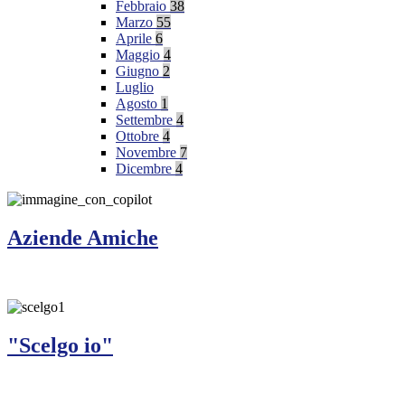
Febbraio
38
Marzo
55
Aprile
6
Maggio
4
Giugno
2
Luglio
Agosto
1
Settembre
4
Ottobre
4
Novembre
7
Dicembre
4
Aziende Amiche
"Scelgo io"