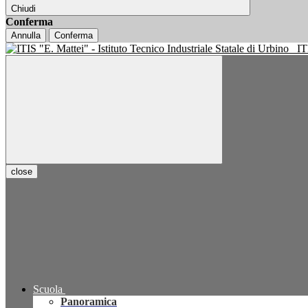
Chiudi
Conferma
Annulla
Conferma
IT
close
Scuola
Panoramica