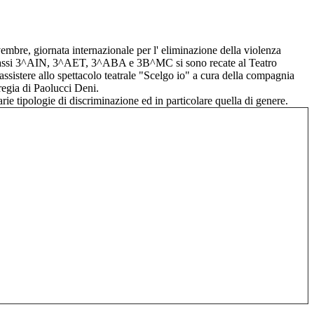
embre, giornata internazionale per l' eliminazione della violenza
classi 3^AIN, 3^AET, 3^ABA e 3B^MC si sono recate al Teatro
ssistere allo spettacolo teatrale "Scelgo io" a cura della compagnia
egia di Paolucci Deni.
arie tipologie di discriminazione ed in particolare quella di genere.