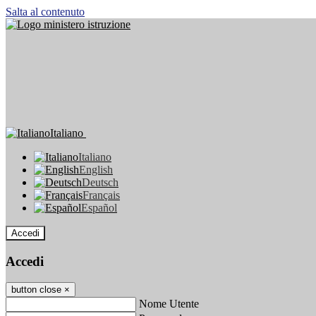
Salta al contenuto
Italiano
Italiano
English
Deutsch
Français
Español
Accedi
Accedi
button close
×
Nome Utente