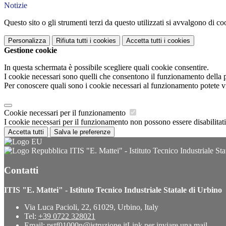
Notizie
Questo sito o gli strumenti terzi da questo utilizzati si avvalgono di coo
Personalizza
Rifiuta tutti
i cookies
Accetta tutti
i cookies
Gestione cookie
In questa schermata è possibile scegliere quali cookie consentire.
I cookie necessari sono quelli che consentono il funzionamento della pi
Per conoscere quali sono i cookie necessari al funzionamento potete v
Cookie necessari per il funzionamento
I cookie necessari per il funzionamento non possono essere disabilitati.
Accetta tutti
Salva le preferenze
ITIS "E. Mattei" - Istituto Tecnico Industriale Sta
Contatti
ITIS "E. Mattei" - Istituto Tecnico Industriale Statale di Urbino
Via Luca Pacioli, 22, 61029, Urbino, Italy
Tel:
+39 0722 328021
Email:
pstf01000n@istruzione.it
Link per inviare una mail