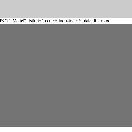
IS "E. Mattei"
Istituto Tecnico Industriale Statale di Urbino