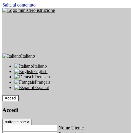
Salta al contenuto
Italiano
Italiano
English
Deutsch
Français
Español
Accedi
Accedi
button close
×
Nome Utente