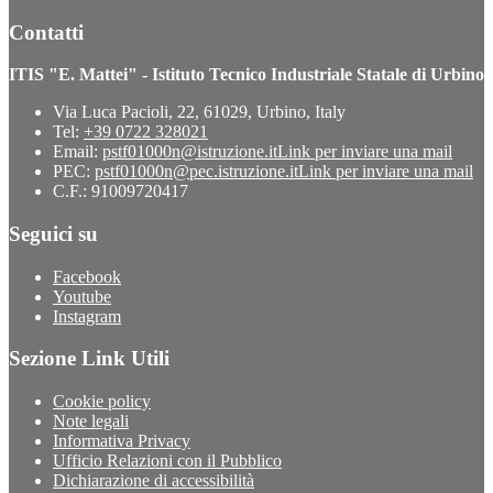
Contatti
ITIS "E. Mattei" - Istituto Tecnico Industriale Statale di Urbino
Via Luca Pacioli, 22, 61029, Urbino, Italy
Tel:
+39 0722 328021
Email:
pstf01000n@istruzione.it
Link per inviare una mail
PEC:
pstf01000n@pec.istruzione.it
Link per inviare una mail
C.F.: 91009720417
Seguici su
Facebook
Youtube
Instagram
Sezione Link Utili
Cookie policy
Note legali
Informativa Privacy
Ufficio Relazioni con il Pubblico
Dichiarazione di accessibilità