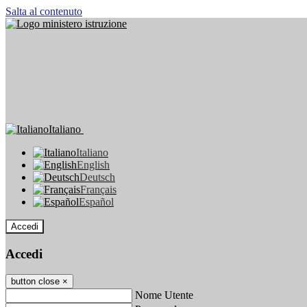
Salta al contenuto
Italiano
Italiano
English
Deutsch
Français
Español
Accedi
Accedi
button close
×
Nome Utente