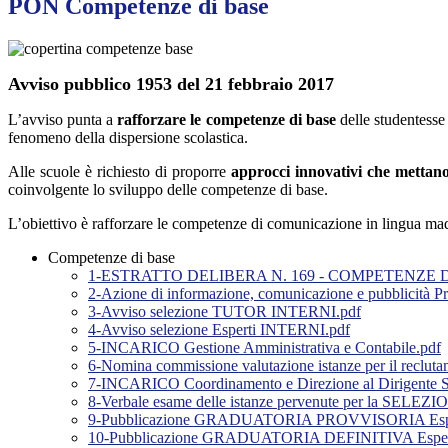
PON Competenze di base
Avviso pubblico 1953 del 21 febbraio 2017
L’avviso punta a
rafforzare le competenze di base
delle studentesse 
fenomeno della dispersione scolastica.
Alle scuole è richiesto di proporre
approcci innovativi che mettano
coinvolgente lo sviluppo delle competenze di base.
L’obiettivo è rafforzare le competenze di comunicazione in lingua madr
Competenze di base
1-ESTRATTO DELIBERA N. 169 - COMPETENZE D
2-Azione di informazione, comunicazione e pubblicità 
3-Avviso selezione TUTOR INTERNI.pdf
4-Avviso selezione Esperti INTERNI.pdf
5-INCARICO Gestione Amministrativa e Contabile.pdf
6-Nomina commissione valutazione istanze per il reclutame
7-INCARICO Coordinamento e Direzione al Dirigente Sc
8-Verbale esame delle istanze pervenute per la S
9-Pubblicazione GRADUATORIA PROVVISORIA Esperti, 
10-Pubblicazione GRADUATORIA DEFINITIVA Esperti, T