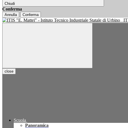
Chiudi
Conferma
Annulla
Conferma
IT
close
Scuola
Panoramica