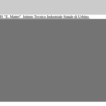
IS "E. Mattei"
Istituto Tecnico Industriale Statale di Urbino