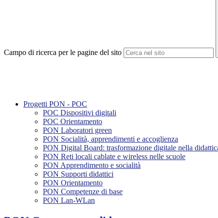
Campo di ricerca per le pagine del sito
Progetti PON - POC
POC Dispositivi digitali
POC Orientamento
PON Laboratori green
PON Socialità, apprendimenti e accoglienza
PON Digital Board: trasformazione digitale nella didattic
PON Reti locali cablate e wireless nelle scuole
PON Apprendimento e socialità
PON Supporti didattici
PON Orientamento
PON Competenze di base
PON Lan-WLan