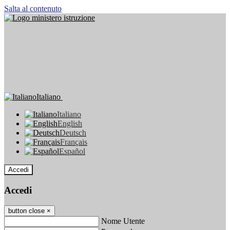
Salta al contenuto
Italiano
Italiano
English
Deutsch
Français
Español
Accedi
Accedi
button close
×
Nome Utente