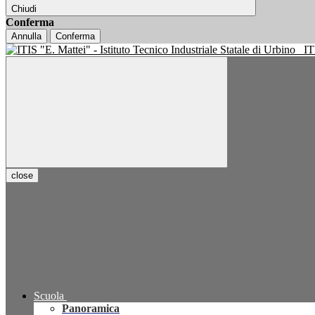
Chiudi
Conferma
Annulla
Conferma
IT
close
Scuola
Panoramica