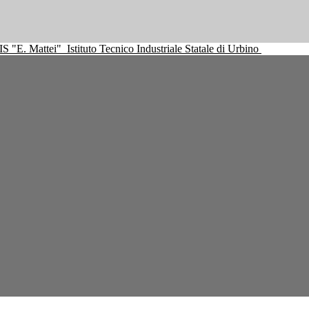
IS "E. Mattei"
Istituto Tecnico Industriale Statale di Urbino