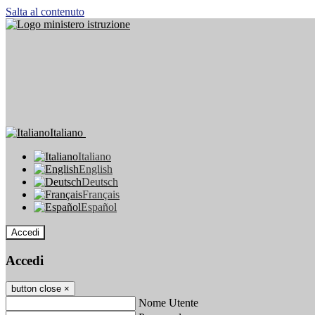
Salta al contenuto
Italiano
Italiano
English
Deutsch
Français
Español
Accedi
Accedi
button close
×
Nome Utente