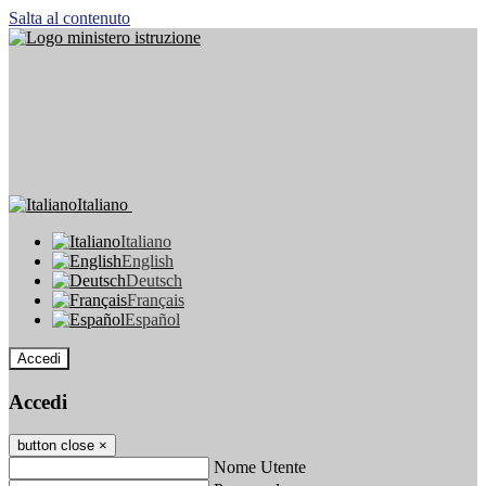
Salta al contenuto
Italiano
Italiano
English
Deutsch
Français
Español
Accedi
Accedi
button close
×
Nome Utente