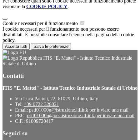
Per conoscere quali sono i cookie necessari al funzionamento potete
visionare la
COOKIE POLICY
.
Cookie necessari per il funzionamento
I cookie necessari per il funzionamento non possono essere
disabilitati. È possibile consultare l'elenco nella pagina della cookie
policy.
Accetta tutti
Salva le preferenze
ITIS "E. Mattei" - Istituto Tecnico Industriale
Statale di Urbino
Contatti
ITIS "E. Mattei" - Istituto Tecnico Industriale Statale di Urbino
Via Luca Pacioli, 22, 61029, Urbino, Italy
Tel:
+39 0722 328021
Email:
pstf01000n@istruzione.it
Link per inviare una mail
PEC:
pstf01000n@pec.istruzione.it
Link per inviare una mail
C.F.: 91009720417
Seguici su