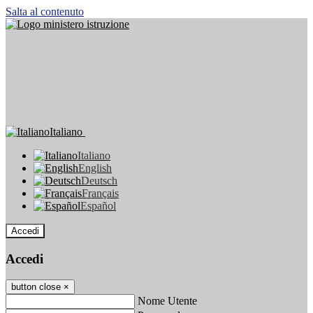
Salta al contenuto
Italiano
Italiano
English
Deutsch
Français
Español
Accedi
Accedi
button close
×
Nome Utente