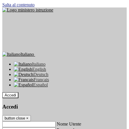
Salta al contenuto
Italiano
Italiano
English
Deutsch
Français
Español
Accedi
Accedi
button close
×
Nome Utente