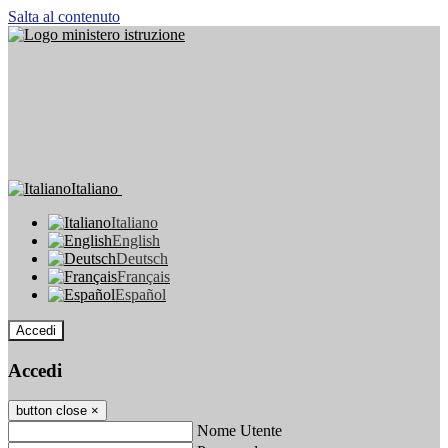
Salta al contenuto
Italiano
Italiano
English
Deutsch
Français
Español
Accedi
Accedi
button close
×
Nome Utente