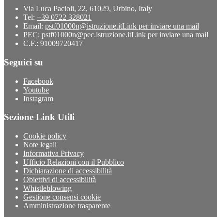
Via Luca Pacioli, 22, 61029, Urbino, Italy
Tel:
+39 0722 328021
Email:
pstf01000n@istruzione.it
Link per inviare una mail
PEC:
pstf01000n@pec.istruzione.it
Link per inviare una mail
C.F.: 91009720417
Seguici su
Facebook
Youtube
Instagram
Sezione Link Utili
Cookie policy
Note legali
Informativa Privacy
Ufficio Relazioni con il Pubblico
Dichiarazione di accessibilità
Obiettivi di accessibilità
Whistleblowing
Gestione consensi cookie
Amministrazione trasparente