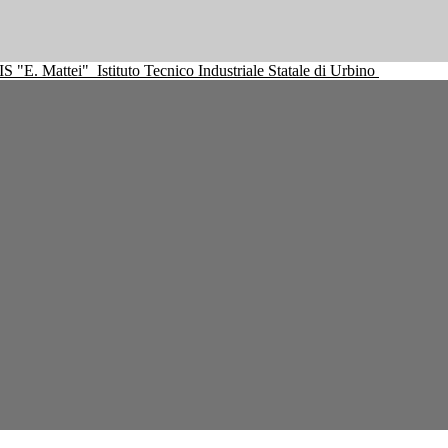
IS "E. Mattei"
Istituto Tecnico Industriale Statale di Urbino