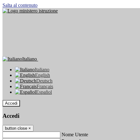
Salta al contenuto
Italiano
Italiano
English
Deutsch
Français
Español
Accedi
Accedi
button close
×
Nome Utente