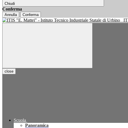
Chiudi
Conferma
Annulla
Conferma
IT
close
Scuola
Panoramica