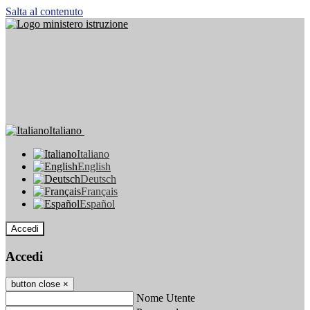
Salta al contenuto
Italiano
Italiano
English
Deutsch
Français
Español
Accedi
Accedi
button close
×
Nome Utente