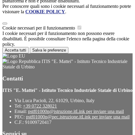
piattaforma e non è possibile disabilitarli.
Per conoscere quali sono i cookie necessari al funzionamento potete
visionare la
COOKIE POLICY
.
Cookie necessari per il funzionamento
I cookie necessari per il funzionamento non possono essere
disabilitati. È possibile consultare l'elenco nella pagina della cookie
policy.
Accetta tutti
Salva le preferenze
ITIS "E. Mattei" - Istituto Tecnico Industriale
Statale di Urbino
Contatti
ITIS "E. Mattei" - Istituto Tecnico Industriale Statale di Urbino
Via Luca Pacioli, 22, 61029, Urbino, Italy
Tel:
+39 0722 328021
Email:
pstf01000n@istruzione.it
Link per inviare una mail
PEC:
pstf01000n@pec.istruzione.it
Link per inviare una mail
C.F.: 91009720417
Seguici su