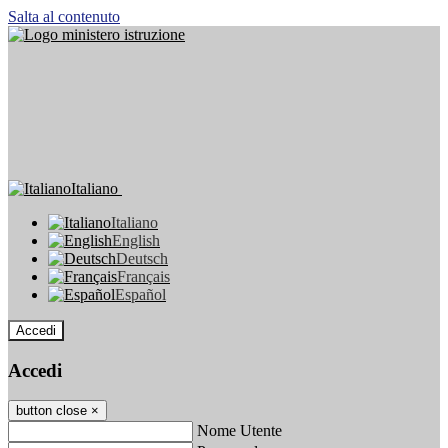
Salta al contenuto
Italiano
Italiano
English
Deutsch
Français
Español
Accedi
Accedi
button close
×
Nome Utente