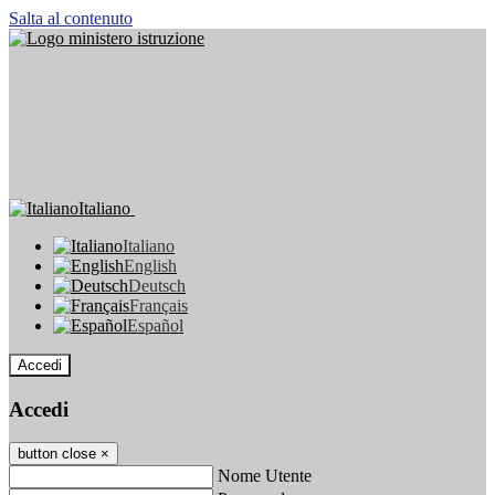
Salta al contenuto
Italiano
Italiano
English
Deutsch
Français
Español
Accedi
Accedi
button close
×
Nome Utente