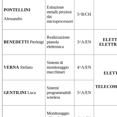
Estrazione
PONTELLINI
metalli preziosi
5^B/CH
dai
Alessandro
microprocessori
Realizzazione
ELETT
BENEDETTI
Pierluigi
pianola
3^A/EN
ELETTR
elettronica
Sistemi di
VERNA
Stefano
monitoraggio
4^A/EN
macchinari
ELET
TELECOM
Sistemi
GENTILINI
Luca
programmabili
5^A/EN
wireless
Monitoraggio