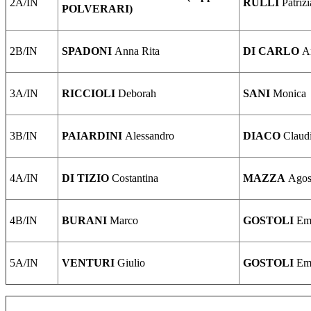
2A/IN
RULLI
Patrizi
POLVERARI)
2B/IN
SPADONI
Anna Rita
DI CARLO
A
3A/IN
RICCIOLI
Deborah
SANI
Monica
3B/IN
PAIARDINI
Alessandro
DIACO
Claud
4A/IN
DI TIZIO
Costantina
MAZZA
Agos
4B/IN
BURANI
Marco
GOSTOLI
Em
5A/IN
VENTURI
Giulio
GOSTOLI
Em