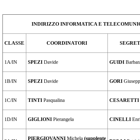
INDIRIZZO INFORMATICA E TELECOMUNI
CLASSE
COORDINATORI
SEGRET
1A/IN
SPEZI
Davide
GUIDI
Barbar
1B/IN
SPEZI
Davide
GORI
Giusep
1C/IN
TINTI
Pasqualina
CESARETTI
1D/IN
GIGLIONI
Pierangela
CINELLI
Enr
PIERGIOVANNI
Michela
(supplente