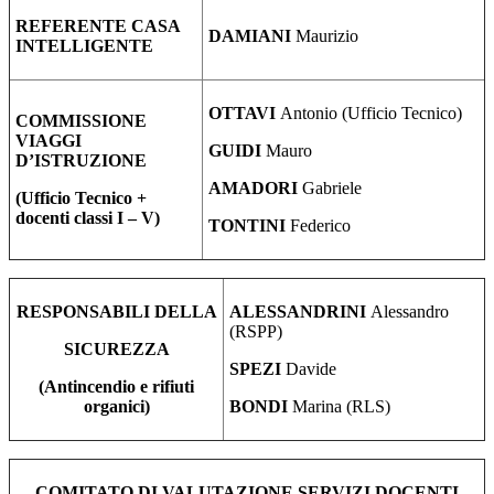
REFERENTE CASA
DAMIANI
Maurizio
INTELLIGENTE
OTTAVI
Antonio
(Ufficio Tecnico)
COMMISSIONE
VIAGGI
GUIDI
Mauro
D’ISTRUZIONE
AMADORI
Gabriele
(Ufficio Tecnico +
docenti classi I – V)
TONTINI
Federico
RESPONSABILI DELLA
ALESSANDRINI
Alessandro
(RSPP)
SICUREZZA
SPEZI
Davide
(Antincendio e rifiuti
organici)
BONDI
Marina (RLS)
COMITATO DI VALUTAZIONE SERVIZI DOCENTI