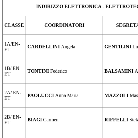
INDIRIZZO ELETTRONICA - ELETTROTE
CLASSE
COORDINATORI
SEGRET
1A/EN-
CARDELLINI
Angela
GENTILINI
Lu
ET
1B/ EN-
TONTINI
Federico
BALSAMINI
A
ET
2A/ EN-
PAOLUCCI
Anna Maria
MAZZOLI
Mas
ET
2B/ EN-
BIAGI
Carmen
RIFFELLI
Stef
ET