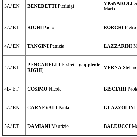
VIGNAROLI
A
3A/ EN
BENEDETTI
Pierluigi
Maria
3A/ ET
RIGHI
Paolo
BORGHI
Pietro
4A/ EN
TANGINI
Patrizia
LAZZARINI
M
PENCARELLI
Elviretta
(supplente
4A/ ET
VERNA
Stefan
RIGHI)
4B/ ET
COSIMO
Nicola
BISCIARI
Paol
5A/ EN
CARNEVALI
Paola
GUAZZOLINI
5A/ ET
DAMIANI
Maurizio
BALDUCCI
Ma