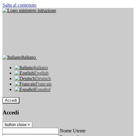
Salta al contenuto
Italiano
Italiano
English
Deutsch
Français
Español
Accedi
Accedi
button close
×
Nome Utente