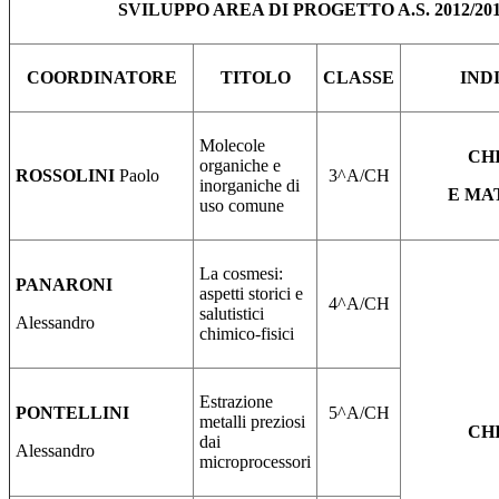
SVILUPPO AREA DI PROGETTO A.S. 2012/20
COORDINATORE
TITOLO
CLASSE
IND
Molecole
CH
organiche e
ROSSOLINI
Paolo
3^A/CH
inorganiche di
E MA
uso comune
La cosmesi:
PANARONI
aspetti storici e
4^A/CH
salutistici
Alessandro
chimico-fisici
Estrazione
PONTELLINI
5^A/CH
metalli preziosi
CH
dai
Alessandro
microprocessori