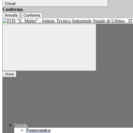
Chiudi
Conferma
Annulla
Conferma
IT
close
Scuola
Panoramica