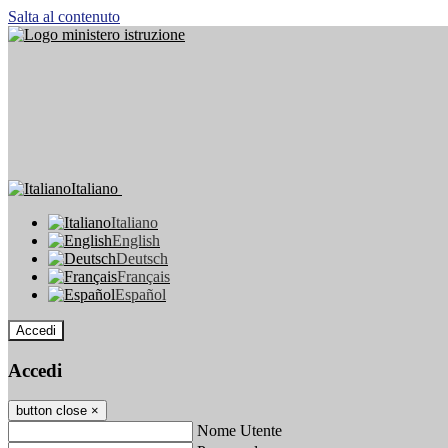
Salta al contenuto
Italiano
Italiano
English
Deutsch
Français
Español
Accedi
Accedi
button close
×
Nome Utente