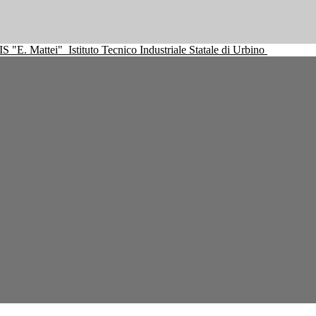
IS "E. Mattei"
Istituto Tecnico Industriale Statale di Urbino