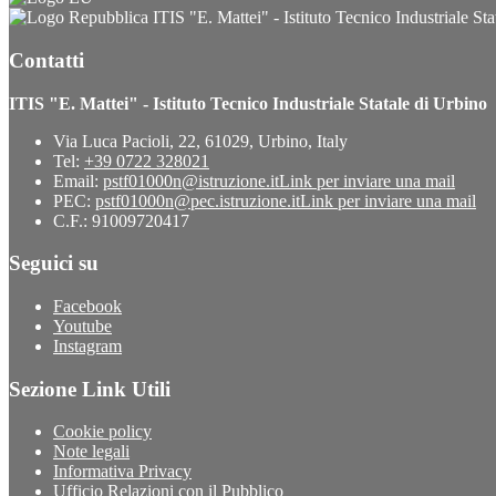
ITIS "E. Mattei" - Istituto Tecnico Industriale Sta
Contatti
ITIS "E. Mattei" - Istituto Tecnico Industriale Statale di Urbino
Via Luca Pacioli, 22, 61029, Urbino, Italy
Tel:
+39 0722 328021
Email:
pstf01000n@istruzione.it
Link per inviare una mail
PEC:
pstf01000n@pec.istruzione.it
Link per inviare una mail
C.F.: 91009720417
Seguici su
Facebook
Youtube
Instagram
Sezione Link Utili
Cookie policy
Note legali
Informativa Privacy
Ufficio Relazioni con il Pubblico